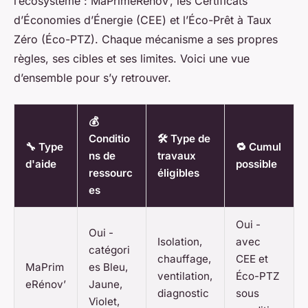
l’écosystème : MaPrimeRénov’, les Certificats
d’Économies d’Énergie (CEE) et l’Éco-Prêt à Taux
Zéro (Éco-PTZ). Chaque mécanisme a ses propres
règles, ses cibles et ses limites. Voici une vue
d’ensemble pour s’y retrouver.
💰
Conditio
🛠️ Type de
🔧 Type
🔁 Cumul
ns de
travaux
d'aide
possible
ressourc
éligibles
es
Oui -
Oui -
Isolation,
avec
catégori
chauffage,
CEE et
MaPrim
es Bleu,
ventilation,
Éco-PTZ
eRénov’
Jaune,
diagnostic
sous
Violet,