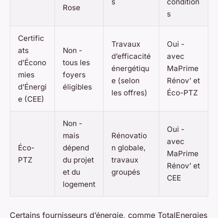
s
condition
Rose
s
Certific
Travaux
Oui -
ats
Non -
d’efficacité
avec
d’Écono
tous les
énergétiqu
MaPrime
mies
foyers
e (selon
Rénov’ et
d’Énergi
éligibles
les offres)
Éco-PTZ
e (CEE)
Non -
Oui -
mais
Rénovatio
avec
Éco-
dépend
n globale,
MaPrime
PTZ
du projet
travaux
Rénov’ et
et du
groupés
CEE
logement
Certains fournisseurs d’énergie, comme TotalEnergies