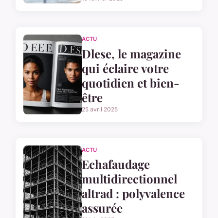
ACTU
Dlese, le magazine
qui éclaire votre
quotidien et bien-
être
25 avril 2025
ACTU
Echafaudage
multidirectionnel
altrad : polyvalence
assurée