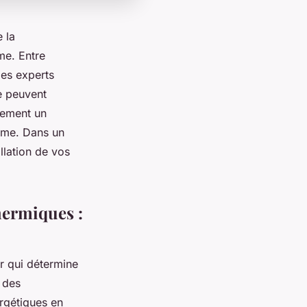
 la
me. Entre
des experts
ie peuvent
ulement un
erme. Dans un
allation de vos
hermiques :
r qui détermine
 des
rgétiques en