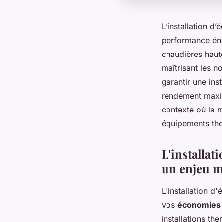
L’installation d
performance éner
chaudières haute
maîtrisant les n
garantir une ins
rendement maxim
contexte où la m
équipements the
L'installa
un enjeu m
L'installation 
vos
économies 
installations t