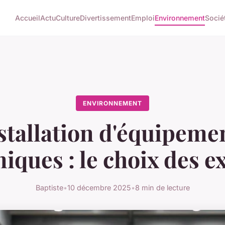
Accueil
Actu
Culture
Divertissement
Emploi
Environnement
Socié
ENVIRONNEMENT
stallation d'équipeme
iques : le choix des e
Baptiste
•
10 décembre 2025
•
8 min de lecture