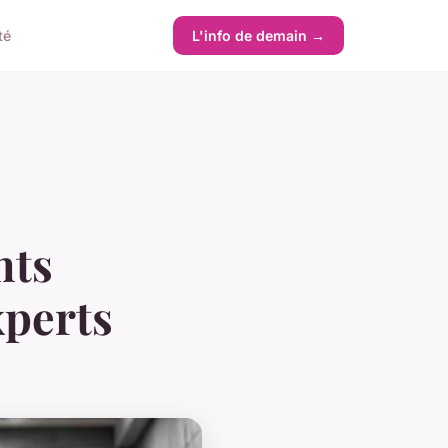
té
L'info de demain →
nts
xperts