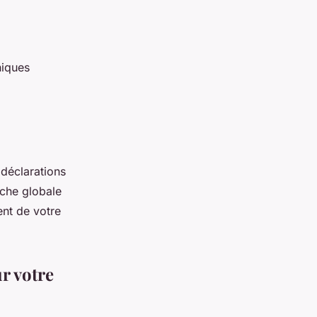
niques
 déclarations
che globale
ent de votre
r votre