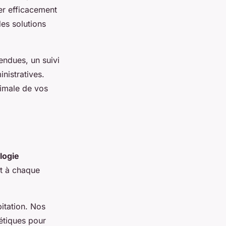
er efficacement
des solutions
tendues, un suivi
nistratives.
timale de vos
logie
t à chaque
itation. Nos
gétiques pour