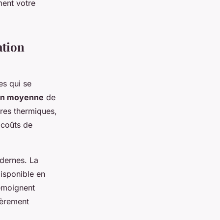
ment votre
ation
es qui se
on moyenne
de
ires thermiques,
 coûts de
odernes. La
disponible en
témoignent
lièrement