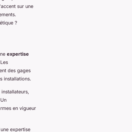
'accent sur une
ements.
étique ?
une
expertise
 Les
uent des gages
 installations.
installateurs,
. Un
normes en vigueur
'une expertise