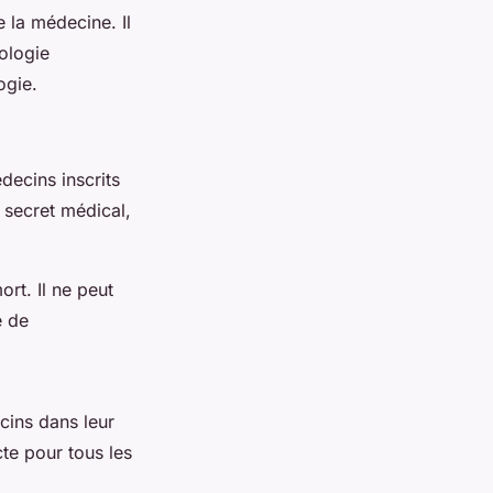
e la médecine. Il
tologie
ogie.
decins inscrits
e secret médical,
rt. Il ne peut
e de
cins dans leur
cte pour tous les