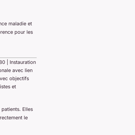
nce maladie et
érence pour les
980 | Instauration
onale avec lien
vec objectifs
stes et
patients. Elles
irectement le