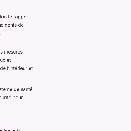
on le rapport
ncidents de
.
rs mesures,
ux et
e l’Intérieur et
ystème de santé
curité pour