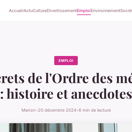
Accueil
Actu
Culture
Divertissement
Emploi
Environnement
Socié
EMPLOI
crets de l'Ordre des m
: histoire et anecdote
Manon
•
20 décembre 2024
•
6 min de lecture