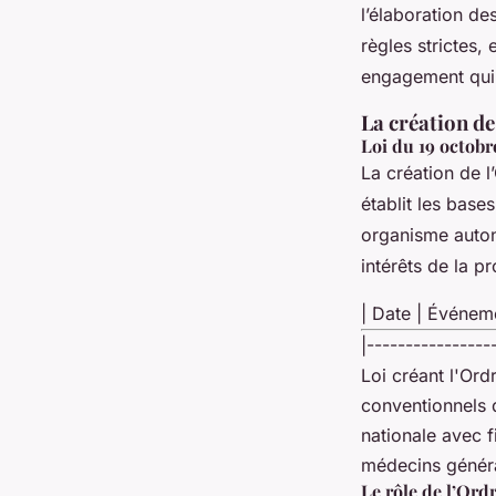
l’élaboration d
règles strictes,
engagement qui 
La création d
Loi du 19 octobre
La création de l
établit les base
organisme auton
intérêts de la p
| Date | Événeme
|----------------
Loi créant l'Ord
conventionnels 
nationale avec f
médecins général
Le rôle de l’Ord