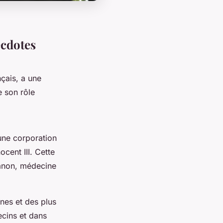
ecdotes
nçais, a une
e son rôle
 une corporation
ocent III. Cette
 canon, médecine
nnes et des plus
ecins et dans