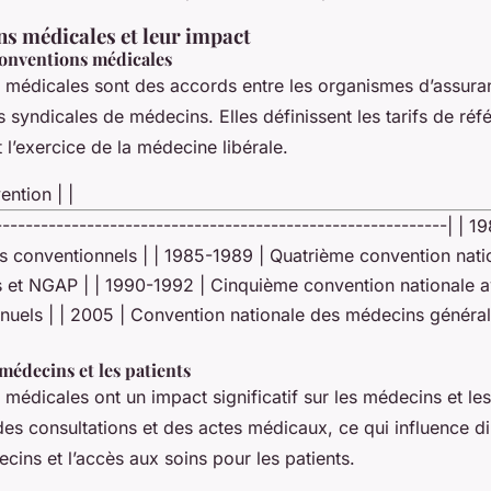
ns médicales et leur impact
conventions médicales
 médicales sont des accords entre les organismes d’assura
s syndicales de médecins. Elles définissent les tarifs de réf
t l’exercice de la médecine libérale.
ention | |
-----------------------------------------------------------| | 1
s conventionnels | | 1985-1989 | Quatrième convention nati
és et NGAP | | 1990-1992 | Cinquième convention nationale a
nuels | | 2005 | Convention nationale des médecins générali
 médecins et les patients
médicales ont un impact significatif sur les médecins et les 
s des consultations et des actes médicaux, ce qui influence d
ins et l’accès aux soins pour les patients.