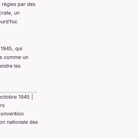
 régies par des
crate, un
urd’hui.
 1945, qui
cins comme un
endre les
9 octobre 1945 |
urs
convention
ion nationale des