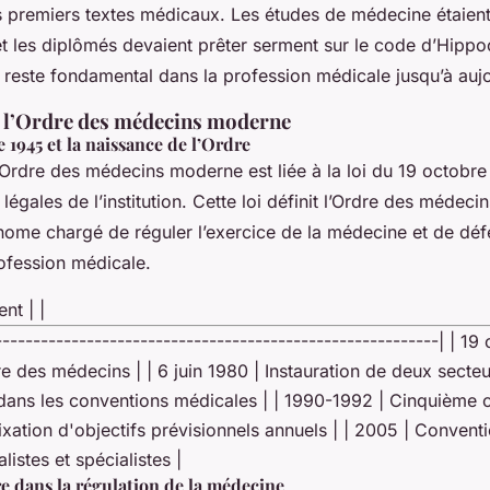
es premiers textes médicaux. Les études de médecine étaient
 et les diplômés devaient prêter serment sur le code d’Hippo
reste fondamental dans la profession médicale jusqu’à aujo
e l’Ordre des médecins moderne
 1945 et la naissance de l’Ordre
’Ordre des médecins moderne est liée à la loi du 19 octobre
s légales de l’institution. Cette loi définit l’Ordre des méde
ome chargé de réguler l’exercice de la médecine et de déf
rofession médicale.
nt | |
----------------------------------------------------------| | 1
re des médecins | | 6 juin 1980 | Instauration de deux secte
dans les conventions médicales | | 1990-1992 | Cinquième 
ixation d'objectifs prévisionnels annuels | | 2005 | Convent
istes et spécialistes |
re dans la régulation de la médecine